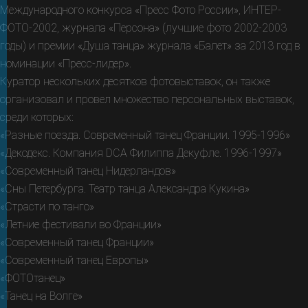
Между­народ­ного конкурса «Пресс Фото России», ИНТЕР­
ФОТО-2002, журна­ла «Персона» (луч­шие фото 2002-2003
годы) и премии «Душа танца» журнала «Балет» за 2013 год в
номина­ции «Пресс-лидер».
Куратор нескольких десятков фото­выставок, он так­же
организо­вал и про­вел множес­тво персональных выставок,
среди которых:
«Разные поезда. Современный танец Франции. 1995-1996»
«Декодекс. Компания DCA Филиппа Декуфле. 1996-1997»
«Современный танец Нидерландов»
«Сны Петербурга. Театр танца Александра Кукина»
«Страсти по танго»
«Летние фестивали во Франции»
«Современный танец Франции»
«Современный танец Европы»
«ФОТОтанец»
«Танец на Волге»