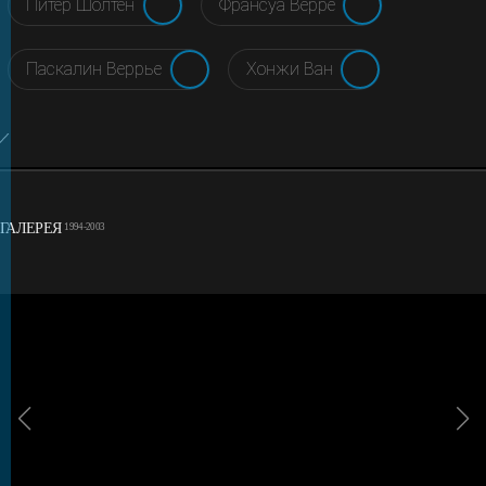
Питер Шолтен
Франсуа Верре
Паскалин Веррье
Хонжи Ван
ГАЛЕРЕЯ
1994-2003