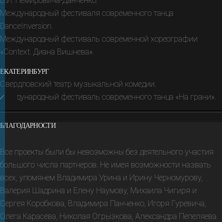
В.И. Немировича‑Данченко.
Международный фестиваля современного танца
DanceInversion.
Международный фестиваль современной хореографии
«Context. Диана Вишнева».
ЕКАТЕРИНБУРГ
Свердловский театр музыкальной комедии.
Международный фестиваль современного танца «На грани».
БЛАГОДАРНОСТИ
Все проекты были бы невозможны без деятель­ного участия
боль­шого числа партне­ров. Не имея возмож­ности назвать
всех, упомя­нем Владимира Урина и Ирину Черномурову,
Валерия Шадрина и Елену Наумову, Михаила Чигиря и
Сергея Коробкова, Владимира Панченко, Игоря Гуревича,
Олега Карасева, Николая Огрызкова, Александра Пепеляева