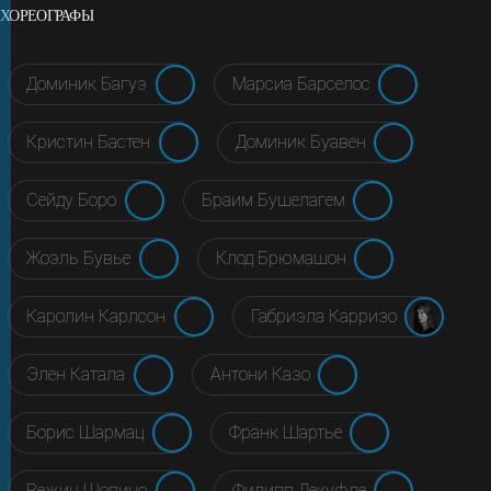
ХОРЕОГРАФЫ
Доминик Багуэ
Марсиа Барселос
Кристин Бастен
Доминик Буавен
Сейду Боро
Браим Бушелагем
Жоэль Бувье
Клод Брюмашон
Каролин Карлсон
Габриэла Карризо
Элен Катала
Антони Казо
Борис Шармац
Франк Шартье
Режин Шопино
Филипп Декуфле