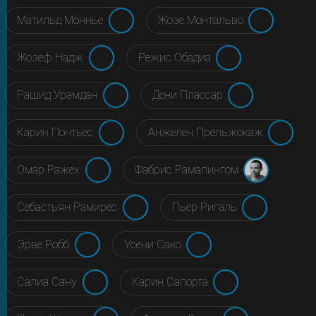
Матильд Моннье
Жозе Монтальво
Жозеф Надж
Режис Обадиа
Рашид Урамдан
Дени Плассар
Карин Понтьес
Анжелен Прельжокаж
Омар Ражех
Фабрис Рамалингом
Себастьян Рамирес
Пьер Ригаль
Эрве Робб
Усени Сако
Салиа Сану
Карин Сапорта