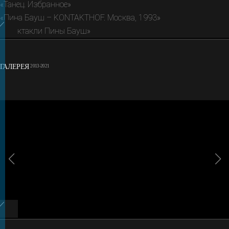
«Танец. Избранное»
«Пина Бауш – KONTAKTHOF. Москва, 1993»
«Спектакли Пины Бауш»
ГАЛЕРЕЯ
2013-2021