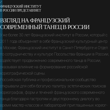
ФРАНЦУЗСКИЙ ИНСТИТУТ
В РОССИИ ПРЕДСТАВЛЯЕТ
ВЗГЛЯД НА ФРАНЦУЗСКИЙ
СОВРЕМЕННЫЙ ТАНЕЦ В РОССИИ
Уже более 30 лет Французский институт в России, который с
2011 года объеди­няет в себе Француз­ский куль­тур­ный центр
в Москве, Француз­ский институт в Санкт-Петер­бурге и Oтдел
по сотрудни­чес­тву и культуре Посоль­ства Франции в Рос­сии,
содей­ствует про­движе­нию современ­ного танца в России,
оказывая влия­ние на формирова­ние россий­ской
хореографи­ческой сцены.
Российская публика и профессиональ­ное сообще­ство
открывали для себя богатую палитру эстетичес­ких поисков
хореогра­фов, форм и тече­ний француз­ского современ­ного
танца благодаря гастро­лям и дву­сторон­нему диалогу во
время мастер-классов и лабора­торий при­глашен­ных хореог­