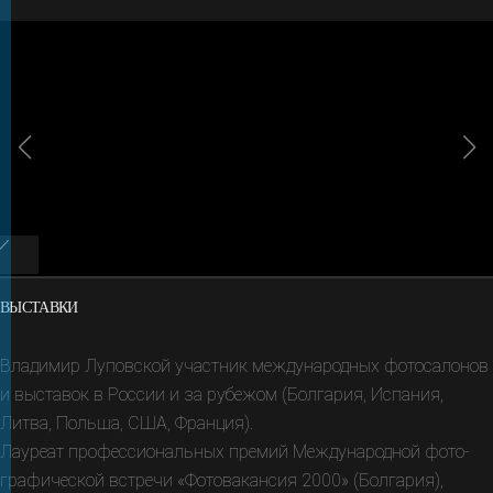
ВЫСТАВКИ
Владимир Луповской участник между­народ­ных фото­сало­нов
и выста­вок в России и за рубежом (Болгария, Испания,
Литва, Польша, США, Франция).
Лауреат профессиональных премий Между­народ­ной фото­
графи­чес­кой встречи «Фото­вакан­сия 2000» (Болгария),