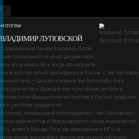
ФОТОГРАФ
ВЛАДИМИР ЛУПОВСКОЙ
С современным танцем Владимир Лупов­
ской познако­мил­ся и начал доку­менти­ро­
вать его в начале 90-х, когда это направ­ле­
ние искус­ства только зарожда­лось в России. С тех пор совре­
мен­ный танец – одна из основ­ных тем фотографа, а его
сотруд­ни­че­ство с Француз­ским культур­ным цен­тром в
Москве (ныне Фран­цуз­ским инсти­ту­том в России) продол­жа­
ется уже более тридцати лет.
Фотограф, независимый фото­журна­лист, член Москов­ского
союза журна­лис­тов и Между­народ­ного союза журна­лис­тов
(IFJ), живет в Москве. Получив образова­ние в МГУ на
физичес­ком факуль­тете и факуль­тете соци­аль­ной психо­