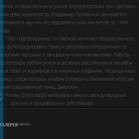
логии, и парал­лельно в школе фото­репор­тажа при Цен­траль­
ном доме журна­листа, Влади­мир Лупов­ской зани­мает­ся
физикой в науч­но-ис­следо­ва­тель­ском институте до 1994
года.
С 1992 года Владимир Луповской начи­нает профес­сиональ­
но фото­графи­ро­вать танец и регу­лярно сотруд­нича­ет со
многими теат­рами и танце­валь­ными компа­ниями. Работы
фото­графа публи­куются в десят­ках рос­сий­ских и зарубеж­
ных газет и журна­лов и в книжных изда­ниях, посвя­щен­ных
танцу, среди кото­рых альбом Екате­рины Васени­ной «Россий­
ский совре­мен­ный танец, Диалоги».
В архиве фотографа материалы многих международных
театральных и танцевальных фестивалей
.
ГАЛЕРЕЯ
2006-2012