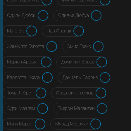
Одиль Дюбок
Оливье Дюбуа
Матс Эк
Пал Френак
Жан-Клод Галотта
Эмио Греко
Мартен Аррьяг
Доминик Эрвье
Карлотта Икеда
Даниэль Ларрье
Тома Лебрен
Фредерик Лескюр
Эдди Маалем
Тьерри Маланден
Маги Марен
Мурад Мерзуки