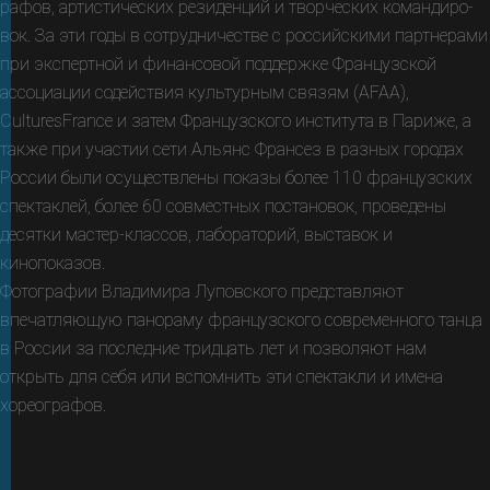
рафов, артистичес­ких резиден­ций и творчес­ких коман­диро­
вок. За эти годы в сотру­дни­чес­тве с рос­сий­скими партнера­ми
при эксперт­ной и финан­совой под­дер­жке Француз­ской
ассоциа­ции содей­ствия культур­ным связям (AFAA),
CulturesFrance и затем Француз­ского института в Париже, а
также при участии сети Альянс Франсез в разных городах
России были осуще­ствле­ны показы более 110 француз­ских
спектак­лей, более 60 совмест­ных постановок, проведены
десятки мастер-классов, лаборато­рий, выставок и
кинопоказов.
Фотографии Владимира Луповского представляют
впечатляю­щую панораму француз­ского современ­ного танца
в России за послед­ние трид­цать лет и позволяют нам
открыть для себя или вспомнить эти спектакли и имена
хореографов.