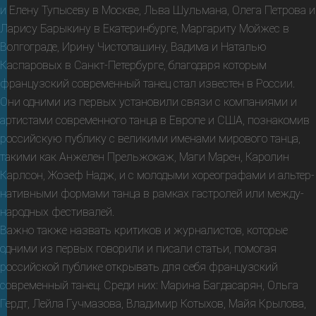
и Елену Тупысеву в Москве, Льва Шульмана, Олега Петрова и
Ларису Барыкину в Екатерин­бурге, Маргариту Мойжес в
Волгограде, Ирину Чистопашину, Вадима и Наталью
Каспаровых в Санкт-Петер­бурге, благо­даря кото­рым
француз­ский современ­ный танец стал извес­тен в России.
Они одними из первых устано­вили связи с компа­ниями и
артис­тами совре­мен­ного танца в Европе и США, познако­мив
рос­сий­скую публику с вели­кими име­нами миро­вого танца,
такими как Анжелен Прель­жокаж, Маги Марен, Каролин
Карлсон, Жозеф Надж, и с моло­дыми хорео­графа­ми и альтер­
натив­ными формами танца в рамках гастро­лей или между­
народ­ных фестивалей.
Важно также назвать критиков и журналистов, которые
одними из первых говорили и писали статьи, помогая
российской публике открывать для себя французский
современный танец. Среди них: Марина Багдасарян, Ольга
Гердт, Лейла Гучмазова, Владимир Котыхов, Майя Крылова,